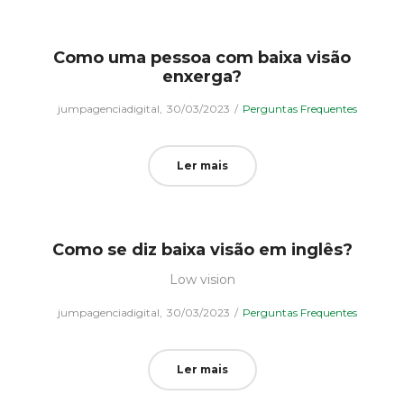
Como uma pessoa com baixa visão
enxerga?
Posted
Posted
by
jumpagenciadigital
30/03/2023
Perguntas Frequentes
on
in
Ler mais
Como se diz baixa visão em inglês?
Low vision
Posted
Posted
by
jumpagenciadigital
30/03/2023
Perguntas Frequentes
on
in
Ler mais