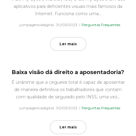
aplicativos para deficientes visuais mais famosos da
Internet. Funciona como uma…
Posted
Posted
by
jumpagenciadigital
30/03/2023
Perguntas Frequentes
on
in
Ler mais
Baixa visão dá direito a aposentadoria?
É unânime que a cegueira total é capaz de aposentar
de maneira definitiva os trabalhadores que contam
com qualidade de segurado pelo INSS, uma vez…
Posted
Posted
by
jumpagenciadigital
30/03/2023
Perguntas Frequentes
on
in
Ler mais