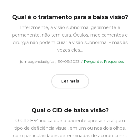
Qual é o tratamento para a baixa visão?
Infelizmente, a visão subnormal geralmente é
permanente, não tem cura. Óculos, medicamentos e
cirurgia não podem curar a visão subnormal – mas às
vezes eles…
Posted
Posted
by
jumpagenciadigital
30/03/2023
Perguntas Frequentes
on
in
Ler mais
Qual o CID de baixa visão?
O CID H54 indica que o paciente apresenta algum
tipo de deficiência visual, em um ou nos dois olhos,
com particularidades determinadas de acordo com…