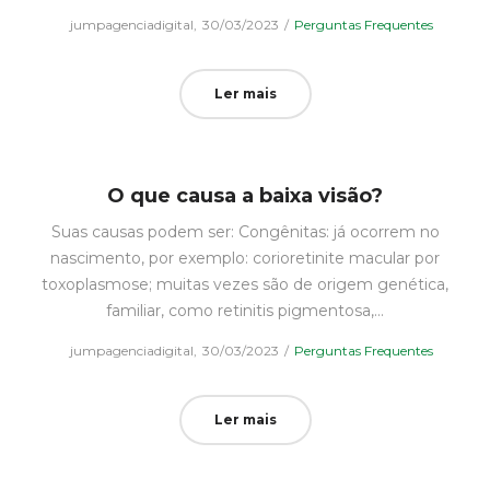
Posted
Posted
by
jumpagenciadigital
30/03/2023
Perguntas Frequentes
on
in
Ler mais
O que causa a baixa visão?
Suas causas podem ser: Congênitas: já ocorrem no
nascimento, por exemplo: corioretinite macular por
toxoplasmose; muitas vezes são de origem genética,
familiar, como retinitis pigmentosa,…
Posted
Posted
by
jumpagenciadigital
30/03/2023
Perguntas Frequentes
on
in
Ler mais