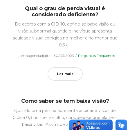
Qual o grau de perda visual é
considerado deficiente?
De acordo com a CID-10, define-se baixa visão ou
visão subnormal quando o indivíduo apresenta
acuidade visual corrigida no melhor olho menor que
0,3 e…
Posted
Posted
by
jumpagenciadigital
30/03/2023
Perguntas Frequentes
on
in
Ler mais
Como saber se tem baixa visão?
Quando uma pessoa apresenta acuidade visual de
0,05 a 0,3 no melhor olho, considera-se que ela tem
baixa visão. Assim, de acordo com a OMS…