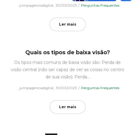
Posted
Posted
by
jumpagenciadigital
30/03/2023
Perguntas Frequentes
on
in
Ler mais
Quais os tipos de baixa visão?
Os tipos mais comuns de baixa visão são: Perda de
visão central (não ser capaz de ver as coisas no centro
de sua visão); Perda…
Posted
Posted
by
jumpagenciadigital
30/03/2023
Perguntas Frequentes
on
in
Ler mais