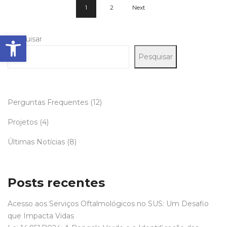
1
2
Next
Barra de Ferramentas Aberta
Pesquisar
Pesquisar
Perguntas Frequentes
(12)
Projetos
(4)
Últimas Notícias
(8)
Posts recentes
Acesso aos Serviços Oftalmológicos no SUS: Um Desafio
que Impacta Vidas