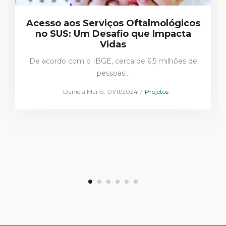
Acesso aos Serviços Oftalmológicos
no SUS: Um Desafio que Impacta
Vidas
De acordo com o IBGE, cerca de 6,5 milhões de
pessoas…
Posted
Posted
by
Daniela Mario
01/11/2024
Projetos
on
in