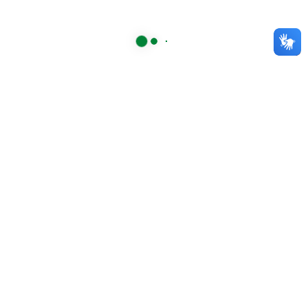
bengalaverde
A Bengala Verde Brasil é uma associação sem fins
lucrativos, formada por pessoas com Baixa Visão, e
seus amigos.
Conheça e apoie nossos projetos!