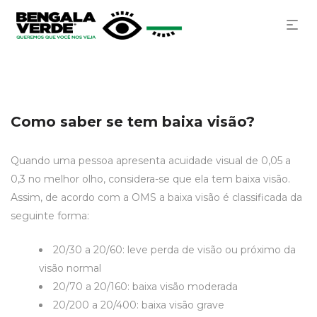
Como saber se tem baixa visão?
Quando uma pessoa apresenta acuidade visual de 0,05 a
0,3 no melhor olho, considera-se que ela tem baixa visão.
Assim, de acordo com a OMS a baixa visão é classificada da
seguinte forma:
20/30 a 20/60: leve perda de visão ou próximo da
visão normal
20/70 a 20/160: baixa visão moderada
20/200 a 20/400: baixa visão grave