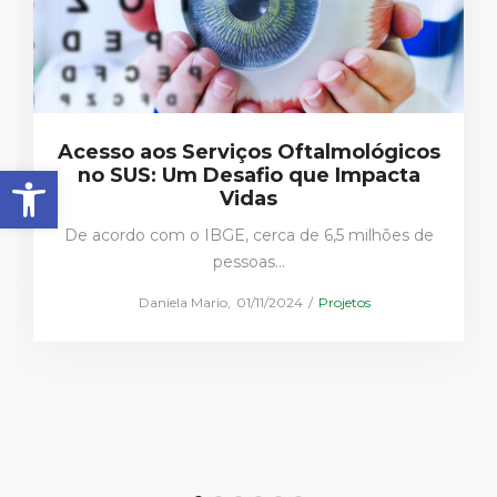
Acesso aos Serviços Oftalmológicos
Barra de Ferramentas Aberta
no SUS: Um Desafio que Impacta
Vidas
De acordo com o IBGE, cerca de 6,5 milhões de
pessoas…
Posted
Posted
by
Daniela Mario
01/11/2024
Projetos
on
in