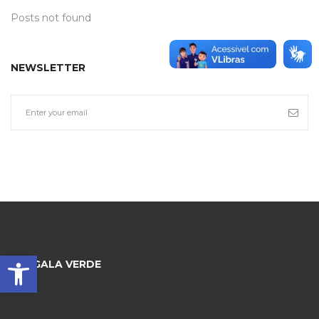
Posts not found
NEWSLETTER
Barra de Ferramentas Aberta
BENGALA VERDE