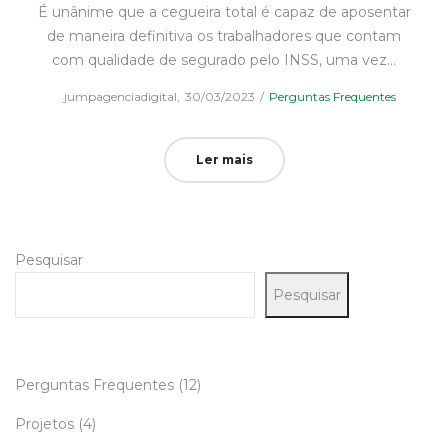
É unânime que a cegueira total é capaz de aposentar
de maneira definitiva os trabalhadores que contam
com qualidade de segurado pelo INSS, uma vez…
Posted
Posted
by
jumpagenciadigital
30/03/2023
Perguntas Frequentes
on
in
Ler mais
Pesquisar
Pesquisar
Perguntas Frequentes
(12)
Projetos
(4)