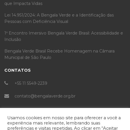
que Impacta Vidas
Lei 14.951/2024: A Bengala Verde e a Identificação das
Pessoas com Deficiência Visual
1º Encontro Imersivo Bengala Verde Brasil: Acessibilidade e
Inclusão
Bengala Verde Brasil Recebe Homenagem na Câmara
Municipal de São Paulo
CONTATOS
+55 11 5549-2239
contato@bengalaverde.org.br
Patrocínio:
Usamos cookies em nosso site para oferecer a você a
experiência mais relevante, lembrando suas
preferências e visitas repetidas. Ao clicar em “Aceitar