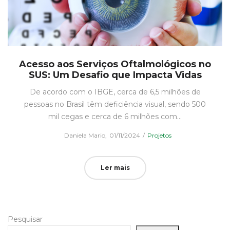
Acesso aos Serviços Oftalmológicos no
SUS: Um Desafio que Impacta Vidas
De acordo com o IBGE, cerca de 6,5 milhões de
pessoas no Brasil têm deficiência visual, sendo 500
mil cegas e cerca de 6 milhões com…
Posted
Posted
by
Daniela Mario
01/11/2024
Projetos
on
in
Ler mais
Pesquisar