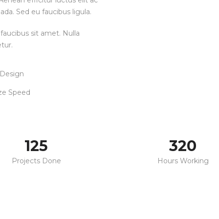
enean efficitur luctus elit ac
ada. Sed eu faucibus ligula.
faucibus sit amet. Nulla
tur.
 Design
ze Speed
125
320
Projects Done
Hours Working