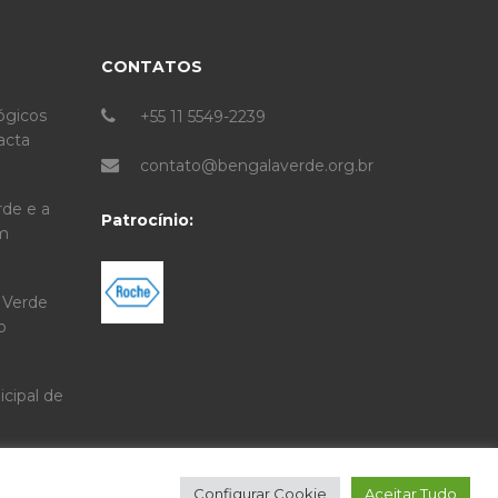
CONTATOS
ógicos
+55 11 5549-2239
acta
contato@bengalaverde.org.br
rde e a
Patrocínio:
om
 Verde
o
ipal de
Configurar Cookie
Aceitar Tudo