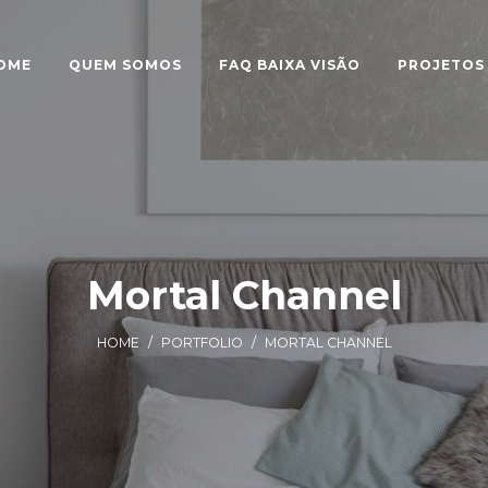
OME
QUEM SOMOS
FAQ BAIXA VISÃO
PROJETOS
Mortal Channel
HOME
/
PORTFOLIO
/
MORTAL CHANNEL