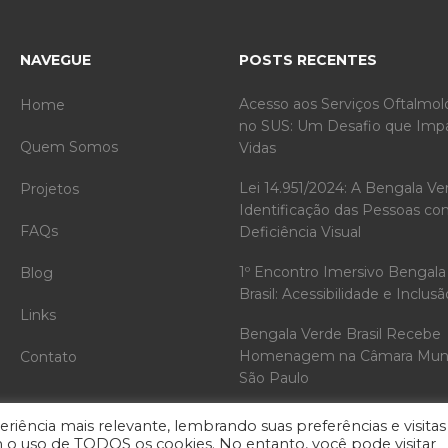
NAVEGUE
POSTS RECENTES
Acesso aos Serviços Oftalmol
Home
no SUS: Um Desafio que Imp
Quem Somos
Vidas
Lei 14.951/2024: A Bengala Ve
Projetos
Identificação das Pessoas c
FAQs
Deficiência Visual
1º Encontro Imersivo Bengala
Blog
Brasil: Acessibilidade e Inclusã
Links
Bengala Verde Brasil Recebe
Homenagem na Câmara Munic
Contato
São Paulo
riência mais relevante, lembrando suas preferências e visitas
m o uso de TODOS os cookies. No entanto, você pode visitar