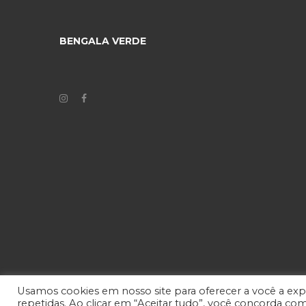
BENGALA VERDE
Usamos cookies em nosso site para oferecer a você a expe
repetidas. Ao clicar em “Aceitar tudo”, você concorda co