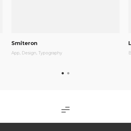
Smiteron
App
Design
Typography
B