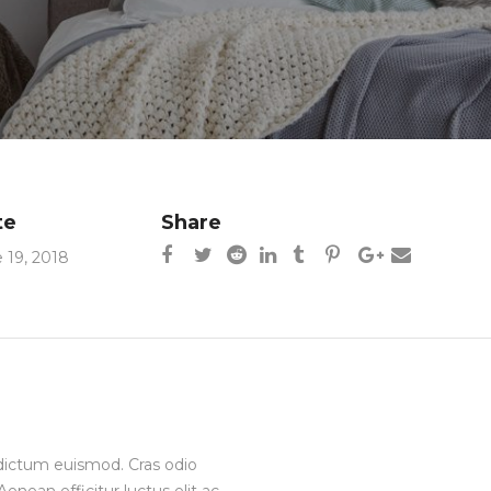
te
Share
 19, 2018
ia dictum euismod. Cras odio