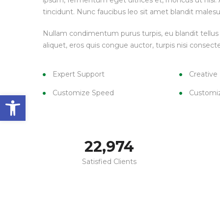
ipsum, fermentum eget ultrices et, rhoncus ut nisl. A
veja!
veja!
tincidunt. Nunc faucibus leo sit amet blandit malesu
Nullam condimentum purus turpis, eu blandit tellus 
aliquet, eros quis congue auctor, turpis nisi consecte
Expert Support
Creative
Customize Speed
Customi
Barra de Ferramentas Aberta
23,000
Satisfied Clients