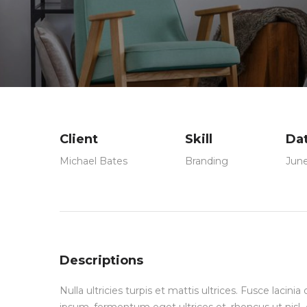
que
que
Client
Skill
Da
você
você
Michael Bates
Branding
June
nos
nos
Descriptions
Nulla ultricies turpis et mattis ultrices. Fusce lacin